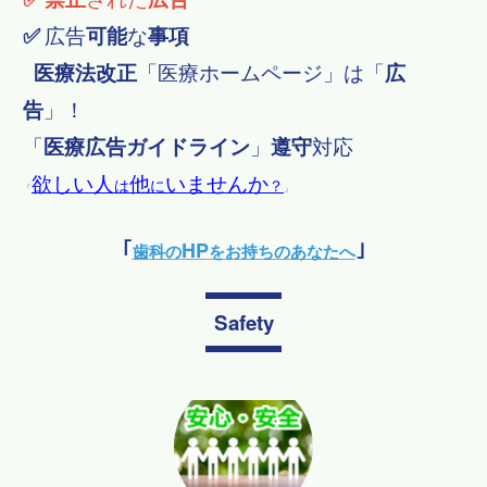
✅
広告
可能
な
事項
医療法改正
「
医療ホームページ」は「
広
告
」！
「
医療広告ガイドライン
」
遵守
対応
欲しい人
他
いませんか
は
に
？
「
」
HP
｢
歯科の
をお持ちのあなたへ
｣
Safety