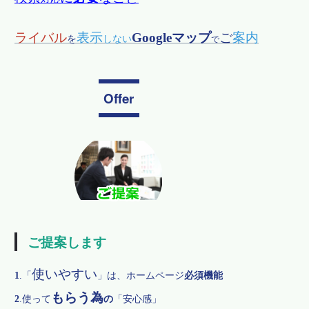
ライバル
表示
Googleマップ
ご
案内
を
しない
で
Offer
ご提案します
使いやすい
1
.
「
」は、ホームページ
必須機能
もらう為
2
.
使って
の
「安心感」