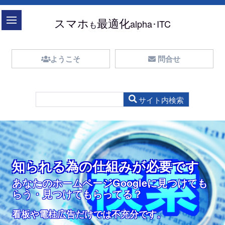
目次
スマホ
最適化
alpha･ITC
も
ようこそ
問合せ
ホームページを持っていても、
どうやって医院を探しますか？
ツアーしたい訳ではありません
競合店表示なしGoogleマップ
タップでスグに電話できます。
スマホ最適サイトしませんか？
知られるための仕組みが無ければ
入力が簡単な問合せ
スマホ最適化サイト
簡易予約入力が簡単
あなたは、どんな方法でお医者さんを
医療設備や機器の、
知られる為の仕組みが必要です
ホームページが無いのと同じです。
知られる為の仕組みが必要です
余計な情報で利用者の邪魔をしない
どんな、お医者さん？
どこにいても、どのページにいても、
インターネット利用のほとんどがスマ
ツアーが目的ではありません
探しますか？
通り一遍のカタログ的内容では
ライバルを表示しないGoogleマップが
あなたのお客様になってくれるかも知
スマホも、パソコンも、タブレットも
予約日や時刻の入力も選択方式
やみよのカラスになっていませんかホ
あなたのサイトに訪れた
ホから
あなたのホームページGoogleに見つけても
サイト訪問者は、院内・設備ツアーや写真ギャラ
どんな医院なら？
医療設備や機器の、
欲しい人、ほかにいませんか？
れない人たちにとって
これ１つでOK
ームページ？
らう・見つけてもらってる？
(日付はカレンダーで、時刻も選択で簡単)
リーが見たくて「検索」している訳ではありませ
どうやって病院を探しますか？どんな医院なら少
サイト訪問者は、何が良いか？何の為に・なぜ必
多少遠くても行きますか？
通り一遍のカタログ的内容では
お客様になってくれるかも知れない人たちに便利
理由は、パソコンなくてもスマホを持っているか
ん
し遠くても通いますか
要で、何が自分にとって有用なのかが分かりませ
通いますか？
マップ上の住所表示・ポップアップは邪魔
簡単お問い合わせ入力・安心の暗号化対策
MFI※もRWD※にも対応しています
です
ら
看板や電柱広告だけでは不充分なんです。
看板や電柱広告だけでは不充分です。
ん。
予約が簡単なサイト。しかも安心の暗号化対策（SSL)
スライダー画像クリックで関連記事にジャンプし
ホームページの無い医院は論外です。得られる情報が無
サイト訪問者は、何が良いのか？何の為に・必要