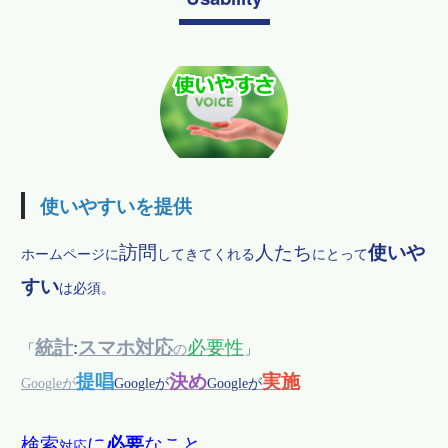
使いやすいを提供
訪問
人たち
使いや
ホームページに
してきてくれる
にとって
すい
は必須。
統計
:
スマホ対応
必要性
「
の
」
提唱
決め
実施
Googleが
Googleが
Googleが
検索
に
必要
なこと
対応