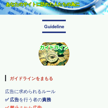
いから
手紙を出す訳じゃない・〒や都道府県名も！
無料で問合せ
メールで折り返し確認で確定
ウェブサイトのあるべき姿
タップでスグに電話できます。
スマホがつなぐネットに縁がなかった人たちをWebに
ます
クリックされ訪問されるために必要なこと
ウェブマーケティングが必要です。
あなたのサイトに訪れた人たちの為に
必要なことは利用者の為の情報発信
で、何が自分にとって有用なのかが分かりません
Guideline
ガイドラインをまもる
広告に求められるルール
✅
広告
を行う者の
責務
✅
禁止
された
広告