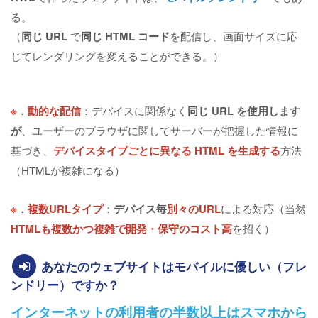
る。
（
同じ URL
で
同じ HTML コード
を配信し、画面サイズに応
じてレンダリングを変えることができる。）
※
．
動的な配信
：デバイスに関係なく
同じ URL を使用します
が
、ユーザーのブラウザに関してサーバーが把握した情報に
基づき、
デバイスタイプごとに異なる HTML を生成する
方法
（HTMLが複雑になる）
※
．
複数URLタイプ
：
デバイス毎
別々のURL
による対応（当然
HTMLも複数かつ複雑で開発・保守のコスト高
を招く）
あなたのウェブサイトはモバイルに優しい（フレ
ンドリー）ですか？
インターネットの利用者の半数以上はスマホから