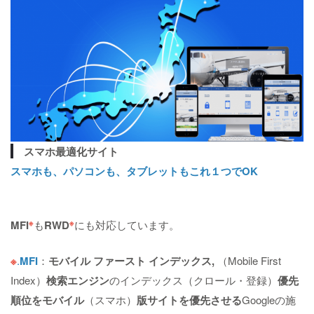
スマホ最適化サイト
スマホも、パソコンも、タブレットもこれ１つでOK
※
※
MFI
も
RWD
にも対応しています。
※
.
MFI
：
モバイル ファースト インデックス,
（Mobile First
Index）
検索エンジン
のインデックス（クロール・登録）
優先
順位をモバイル
（スマホ）
版サイトを優先させる
Googleの施