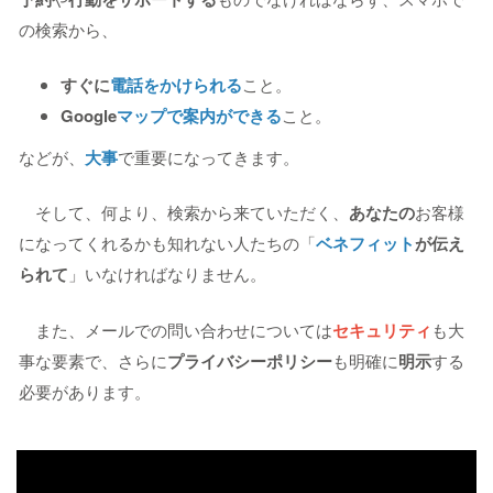
の検索から、
すぐに
電話をかけられる
こと。
Google
マップで案内ができる
こと。
などが、
大事
で重要になってきます。
そして、何より、検索から来ていただく、
あなたの
お客様
になってくれるかも知れない人たちの「
ベネフィット
が伝え
られて
」いなければなりません。
また、メールでの問い合わせについては
セキュリティ
も大
事な要素で、さらに
プライバシーポリシー
も明確に
明示
する
必要があります。