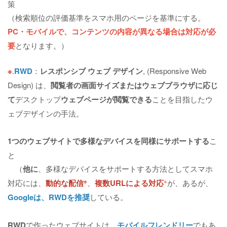
策
（検索順位の評価基準をスマホ用のページを基準にする。
PC・モバイルで、コンテンツの内容が異なる場合は対応が必
要
となります。）
※
.
RWD
：
レスポンシブ ウェブ デザイン
, (Responsive Web
Design) は、
閲覧者の画面サイズまたはウェブブラウザに応じ
て
デスクトップ
ウェブページが閲覧できる
ことを目指したウ
ェブデザインの手法。
1つのウェブサイトで多様なデバイスを同様にサポートする
こ
と
（
他に
、多様なデバイスをサポートする方法としてスマホ
※
※
対応には、
動的な配信
、
複数URLによる対応
が、あるが、
Googleは、RWDを推奨
している。
RWD
で作ったウェブサイトは、
モバイルフレンドリー
でもあ