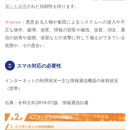
軍にも採用
された信頼性を誇ります。
※
secure
：悪意ある人物や集団によるシステムへの侵入や不
正な操作、破壊、改変、情報の窃取や漏洩、改竄、消去、通
信の妨害や盗聴、改竄などの攻撃に対して備えができている
状態や、その度合い
スマホ対応の必要性
インターネットの利用状況ー主な情報通信機器の保有状況
（世帯）
出典：令和元年(2019-07)版 情報通信白書