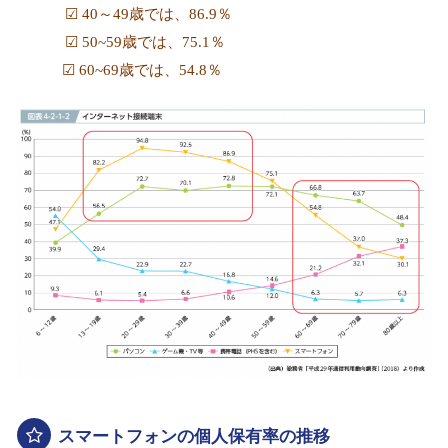
☑
40～49歳では、86.9％
☑
50~59
歳では、
75.1
％
☑
60~69
歳では、
54.8
％
スマートフォンの個人保有率の推移