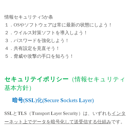
情報セキュリティ5か条
１．OSやソフトウェアは常に最新の状態にしよう！
２．ウイルス対策ソフトを導入しよう！
３．パスワードを強化しよう！
４．共有設定を見直そう！
５．脅威や攻撃の手口を知ろう！
セキュリテイポリシー
（情報セキュリティ
基本方針）
暗号
(
SSL
)化(
S
ecure
S
ockets
L
ayer)
SSL
と
TLS
（
T
ransport
L
ayer
S
ecurity）は、いずれも
インタ
ーネット上でデータを暗号化して送受信する仕組み
です。