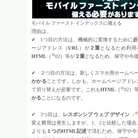
モバイル ファースト インデックスに備える
理由は、
✔ 1つ目の方法は、機械的に変換するために
必
ージアドレス（
URL
）が
２重
となるため利用
※
HTML
（
02）等が
２重
となるため、保守や今
✔ ２つ目の方法は、新しくスマホ用ホームペ
かかる
ことです。しかも、ホームページアドレ
※
て切り替えが必要です。これも
HTML
（
02）
かる
ことになるのです。
✔ 3つ目は、
レスポンシブ ウェブ デザイン
（
変え費用は発生しますが、1、2と比較した場合
よりも
１つのHTML記述
で済むため、保守や今