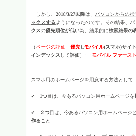
しかし、
2018/3/27以降
は、
パソコンからの検
ックスする
ようになったのです。その結果、パ
クス
の
優先順位が低い
為、結果的に
検索結果の
（
ページの評価
：
優先
1.
モバイル
(スマホ)サイ
インデックス
して
評価
）･･･
モバイル ファース
スマホ用のホームページを用意する方法として
✔
1つ
目は、今あるパソコン用ホームページを
✔
２つ
目は、今あるパソコン用ホームページ
作る
こと
※