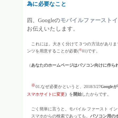
為に必要なこと
四、Googleの
モバイルファースト
お伝えいたします
。
これには、大きく分けて３つの方法がありま
※
ンツを用意することが必要(
01)です。
（
あなたのホームページはパソコン向けに作ら
※
01.
なぜ必要かというと、2018/3/27
Google
が
スマホサイトに変更
）
を
開始
したからです。
ごく簡単に言うと、モバイル ファースト イ
スマホからの検索であっても、
パソコン用の