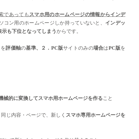
索であっても
スマホ用のホームページの情報からインデ
ソコン用のホームページしか持っていないと、
インデッ
表示も下位となってしまう
からです。
ト
を
評価軸
の
基準、２．PC版
サイトのみの
場合
は
PC版
を
ト
機械的に変換してスマホ用ホームページを作る
こと
と同じ内容・ページで、新しく
スマホ専用ホームページを