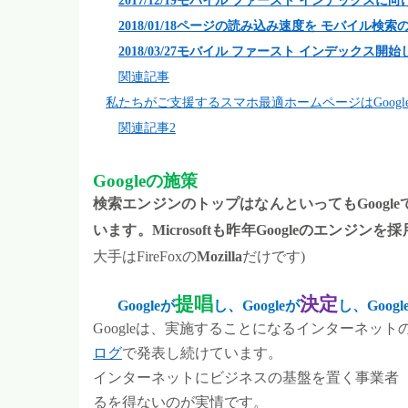
2017/12/19
モバイル
ファースト
インデックスに向
2018/01/18
ページの読み込み速度を
モバイル検索
2018/03/27
モバイル
ファースト
インデックス開始
関連記事
私たちがご支援するスマホ最適ホームページはGoogl
関連記事2
Google
の施策
検索エンジンのトップはなんといってもGoogleで
います。Microsoftも昨年Googleのエン
大手はFireFoxの
Mozilla
だけです)
提唱
決定
Google
が
し、Googleが
し、Googl
Google
は、実施することになるインターネット
ログ
で発表し続けています。
インターネットにビジネスの基盤を置く事業者（I
るを得ないのが実情です。