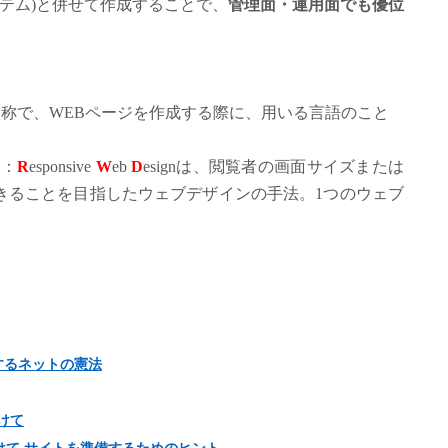
ステム)と併せて作成することで、
管理面・運用面でも優位
e の略称で、WEBページを作成する際に、用いる言語のこと
）：
R
esponsive
W
eb
D
esignは、閲覧者の画面サイズまたは
きることを目指したウェブデザインの手法。1つのウェブ
するネットの憲法
けて