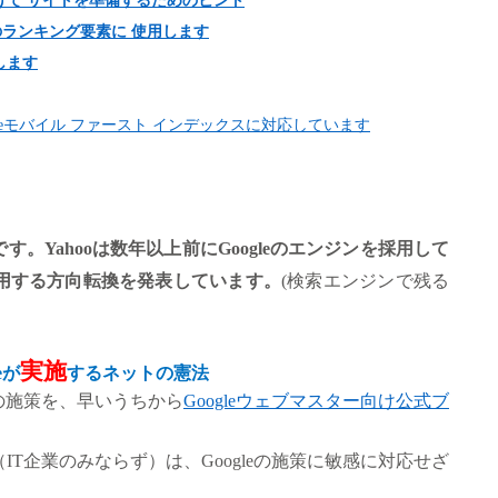
けて
サイトを準備するためのヒント
のランキング要素に
使用します
します
e
モバイル
ファースト
インデックスに対応しています
す。Yahooは数年以上前にGoogleのエンジンを採用して
ジンを採用する方向転換を発表しています。
(
検索エンジンで残る
実施
eが
するネットの憲法
の施策を、早いうちから
Googleウェブマスター向け公式ブ
T企業のみならず）は、Googleの施策に敏感に対応せざ