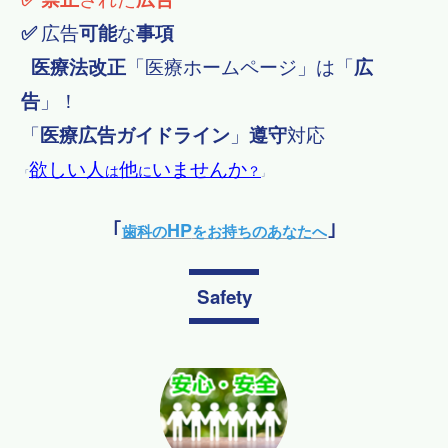
✅
広告
可能
な
事項
医療法改正
「
医療ホームページ」は「
広
告
」！
「
医療広告ガイドライン
」
遵守
対応
欲しい人
他
いませんか
は
に
？
「
」
HP
｢
歯科の
をお持ちのあなたへ
｣
Safety