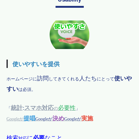
使いやすいを提供
訪問
人たち
使いや
ホームページに
してきてくれる
にとって
すい
は必須。
統計
:
スマホ対応
必要性
「
の
」
提唱
決め
実施
Googleが
Googleが
Googleが
検索
に
必要
なこと
対応