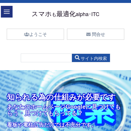
目次
スマホ
最適化
alpha･ITC
も
ようこそ
問合せ
ホームページを持っていても、
どうやって医院を探しますか？
ツアーしたい訳ではありません
競合店表示なしGoogleマップ
タップでスグに電話できます。
スマホ最適サイトしませんか？
知られるための仕組みが無ければ
入力が簡単な問合せ
スマホ最適化サイト
簡易予約入力が簡単
あなたは、どんな方法でお医者さんを
医療設備や機器の、
知られる為の仕組みが必要です
ホームページが無いのと同じです。
知られる為の仕組みが必要です
余計な情報で利用者の邪魔をしない
どんな、お医者さん？
どこにいても、どのページにいても、
インターネット利用のほとんどがスマ
ツアーが目的ではありません
探しますか？
通り一遍のカタログ的内容では
ライバルを表示しないGoogleマップが
あなたのお客様になってくれるかも知
スマホも、パソコンも、タブレットも
予約日や時刻の入力も選択方式
やみよのカラスになっていませんかホ
あなたのサイトに訪れた
ホから
あなたのホームページGoogleに見つけても
サイト訪問者は、院内・設備ツアーや写真ギャラ
どんな医院なら？
医療設備や機器の、
欲しい人、ほかにいませんか？
れない人たちにとって
これ１つでOK
ームページ？
らう・見つけてもらってる？
(日付はカレンダーで、時刻も選択で簡単)
リーが見たくて「検索」している訳ではありませ
どうやって病院を探しますか？どんな医院なら少
サイト訪問者は、何が良いか？何の為に・なぜ必
多少遠くても行きますか？
通り一遍のカタログ的内容では
お客様になってくれるかも知れない人たちに便利
理由は、パソコンなくてもスマホを持っているか
ん
し遠くても通いますか
要で、何が自分にとって有用なのかが分かりませ
通いますか？
マップ上の住所表示・ポップアップは邪魔
簡単お問い合わせ入力・安心の暗号化対策
MFI※もRWD※にも対応しています
です
ら
看板や電柱広告だけでは不充分なんです。
看板や電柱広告だけでは不充分です。
ん。
予約が簡単なサイト。しかも安心の暗号化対策（SSL)
スライダー画像クリックで関連記事にジャンプし
ホームページの無い医院は論外です。得られる情報が無
サイト訪問者は、何が良いのか？何の為に・必要