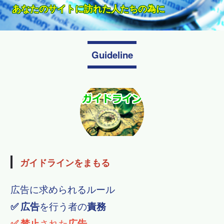
いから
手紙を出す訳じゃない・〒や都道府県名も！
無料で問合せ
メールで折り返し確認で確定
ウェブサイトのあるべき姿
タップでスグに電話できます。
スマホがつなぐネットに縁がなかった人たちをWebに
ます
クリックされ訪問されるために必要なこと
ウェブマーケティングが必要です。
あなたのサイトに訪れた人たちの為に
必要なことは利用者の為の情報発信
で、何が自分にとって有用なのかが分かりません
Guideline
ガイドラインをまもる
広告に求められるルール
✅
広告
を行う者の
責務
✅
禁止
された
広告