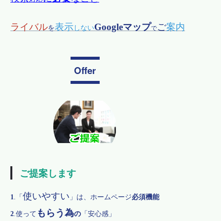
ライバル
表示
Googleマップ
ご
案内
を
しない
で
Offer
ご提案します
使いやすい
1
.
「
」は、ホームページ
必須機能
もらう為
2
.
使って
の
「安心感」