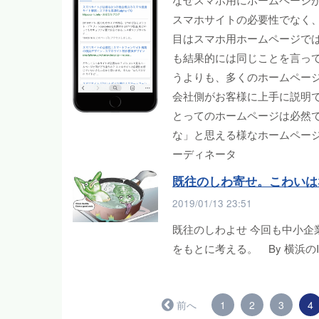
スマホサイトの必要性でなく、
目はスマホ用ホームページで
も結果的には同じことを言っ
うよりも、多くのホームペー
会社側がお客様に上手に説明
とってのホームページは必然
な」と思える様なホームページ
ーディネータ
既往のしわ寄せ。こわいは
2019/01/13 23:51
既往のしわよせ 今回も中小
をもとに考える。 By 横浜の
← 前へ
1
2
3
4