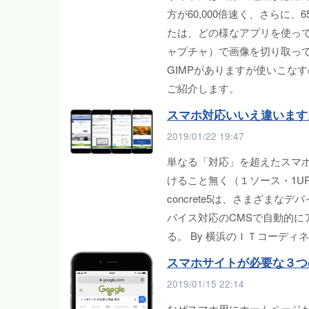
方が60,000倍速く、さらに
たは、どの様なアプリを使っています
ャプチャ）で画像を切り取って
GIMPがありますが使いこな
ご紹介します。
スマホ対応いいえ違います
2019/01/22 19:47
単なる「対応」を超えたスマ
けること無く（１ソース・1U
concrete5は、さまざま
バイス対応のCMSで自動的
る。 By 横浜のＩＴコーディ
スマホサイトが必要な３つ
2019/01/15 22:14
なぜスマホ用にホームページが