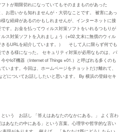
ソフトが期限切れになっていてもそのままものがあった
と、お思いかも知れませんが・大切なことです。 被害にあっ
の様な経緯があるのかもしれませんが、インターネットに接
要です。お金を払ってウィルス対策ソフトをいれるつもりが
ルス対策ソフトを入れましょう（※02.文末に無償のウィル
できるURLを紹介しています。） そして人に限らず何でも
続できる様になった。 セキュリティ対策が必用なものは、パ
T機器（Internet of Things ※01.）と呼ばれる多くのも
れています。今回は、ホームページをチョットだけ離れて、
などについてお話ししたいと思います。 By 横浜の登録セキ
という お話し 「答えはあなたのなかにある。」 よく言わ
実はあなたの中にある」という言葉。心理学や哲学的な言い
な表現があります。 例えば、 「あなたは既にどうしたらい