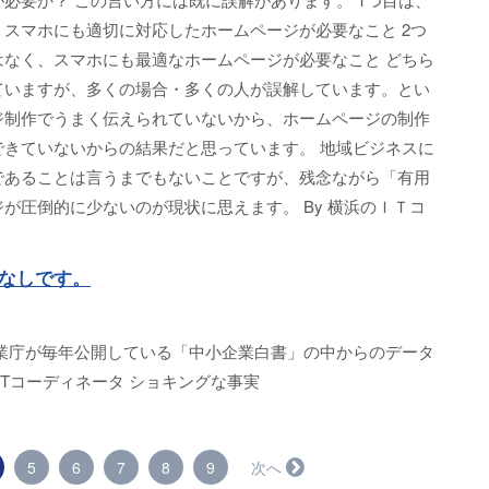
スマホにも適切に対応したホームページが必要なこと 2つ
はなく、スマホにも最適なホームページが必要なこと どちら
ていますが、多くの場合・多くの人が誤解しています。とい
ジ制作でうまく伝えられていないから、ホームページの制作
できていないからの結果だと思っています。 地域ビジネスに
であることは言うまでもないことですが、残念ながら「有用
が圧倒的に少ないのが現状に思えます。 By 横浜のＩＴコ
なしです。
企業庁が毎年公開している「中小企業白書」の中からのデータ
ITコーディネータ ショキングな事実
（こ
5
6
7
8
9
次へ →
の