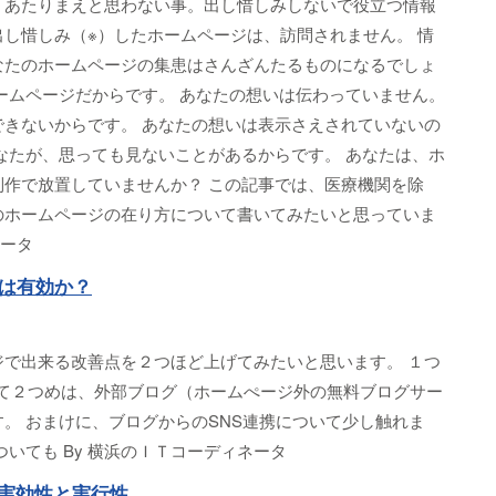
、あたりまえと思わない事。出し惜しみしないで役立つ情報
し惜しみ（※）したホームページは、訪問されません。 情
なたのホームページの集患はさんざんたるものになるでしょ
ームページだからです。 あなたの想いは伝わっていません。
できないからです。 あなたの想いは表示さえされていないの
なたが、思っても見ないことがあるからです。 あなたは、ホ
制作で放置していませんか？ この記事では、医療機関を除
のホームページの在り方について書いてみたいと思っていま
ネータ
は有効か？
ジで出来る改善点を２つほど上げてみたいと思います。 １つ
 そして２つめは、外部ブログ（ホームぺージ外の無料ブログサー
。 おまけに、ブログからのSNS連携について少し触れま
いても By 横浜のＩＴコーディネータ
 の実効性と実行性