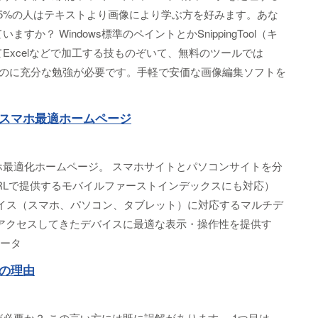
、65%の人はテキストより画像により学ぶ方を好みます。あな
か？ Windows標準のペイントとかSnippingTool（キ
Excelなどで加工する技ものぞいて、無料のツールでは
すのに充分な勉強が必要です。手軽で安価な画像編集ソフトを
スマホ最適ホームページ
ホ最適化ホームページ。 スマホサイトとパソコンサイトを分
RLで提供するモバイルファーストインデックスにも対応）
なデバイス（スマホ、パソコン、タブレット）に対応するマルチデ
にアクセスしてきたデバイスに最適な表示・操作性を提供す
ネータ
の理由
必要か？ この言い方には既に誤解があります。 1つ目は、