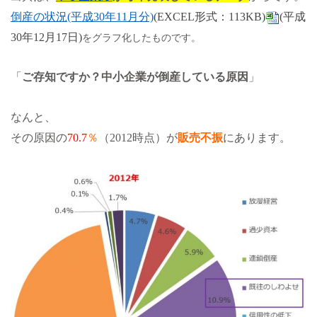
倒産の状況(平成30年11月分)
(EXCEL
形式：113KB)
(
平成
30年12月17日)
をグラフ化したものです。
「
ご存知ですか？中小企業が倒産している原因
」
なんと、
その原因の
70.7
％
（2012時点）が
販売不振
にあります。