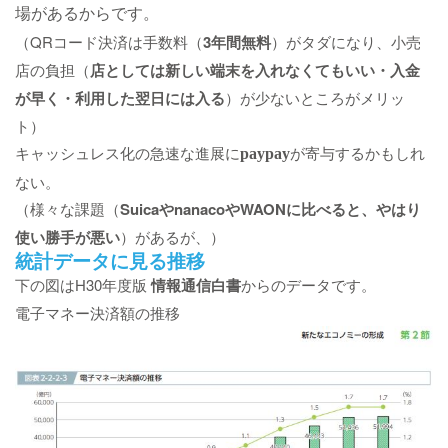
場があるからです。
（QRコード決済は手数料（
3年間無料
）がタダになり、小売
店の負担（
店としては新しい端末を入れなくてもいい・入金
が早く・利用した翌日には入る
）が少ないところがメリッ
ト）
キャッシュレス化の急速な進展に
が寄与するかもしれ
paypay
ない。
（様々な課題（
SuicaやnanacoやWAONに比べると、やはり
使い勝手が悪い
）があるが、）
統計データに見る推移
下の図はH30年度版
情報通信白書
からのデータです。
電子マネー決済額の推移